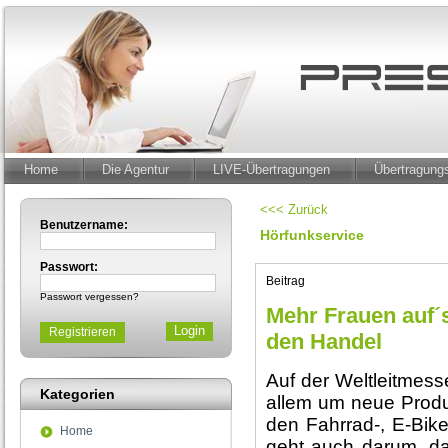
Home
Die Agentur
LIVE-Übertragungen
Übertragun
<<< Zurück
Benutzername:
Hörfunkservice
Passwort:
Beitrag
Passwort vergessen?
Mehr Frauen auf´s
Registrieren
den Handel
Auf der Weltleitmess
Kategorien
allem um neue Produ
den Fahrrad-, E-Bike
Home
geht auch darum, das