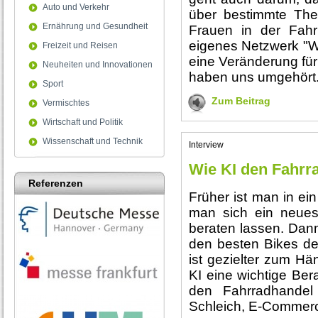
Auto und Verkehr
über bestimmte Th
Ernährung und Gesundheit
Frauen in der Fahr
eigenes Netzwerk "
Freizeit und Reisen
eine Veränderung fü
Neuheiten und Innovationen
haben uns umgehört
Sport
Zum Beitrag
Vermischtes
Wirtschaft und Politik
Wissenschaft und Technik
Interview
Wie KI den Fahrr
Referenzen
Früher ist man in e
man sich ein neues
beraten lassen. Dan
den besten Bikes de
ist gezielter zum Hä
KI eine wichtige Ber
den Fahrradhandel
Schleich, E-Commerc