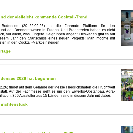
nd der vielleicht kommende Cocktail-Trend
 Bodensee (20.-22.02.26) ist die führende Plattform für den
und das Brennereiwesen in Europa. Und Brennereien haben es nicht
ch, vor allem, was jüngere Zielgruppen angeht. Deswegen gibt es auf
esem Jahr den Startschuss eines neuen Projekts: Man möchte mit
ten in den Cocktail-Markt einsteigen.
rtage
odensee 2026 hat begonnen
02.26) findet auf dem Gelände der Messe Friedrichshafen die Fruchtwelt
tatt. Auf der Fachmesse geht es um den Erwerbs-Obstanbau, Agra-
llation. 350 Aussteller aus 15 Ländern sind in diesem Jahr mit dabei.
richtenstück