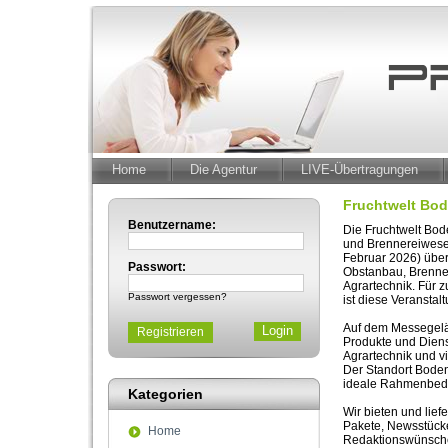
Home
Die Agentur
LIVE-Übertragungen
Fruchtwelt Bo
Benutzername:
Die Fruchtwelt Bod
und Brennereiwesen
Februar 2026) übe
Passwort:
Obstanbau, Brenne
Agrartechnik. Für 
Passwort vergessen?
ist diese Veranstalt
Auf dem Messegelän
Registrieren
Produkte und Dienst
Agrartechnik und vi
Der Standort Boden
ideale Rahmenbedi
Kategorien
Wir bieten und lie
Pakete, Newsstücke
Home
Redaktionswünsche 