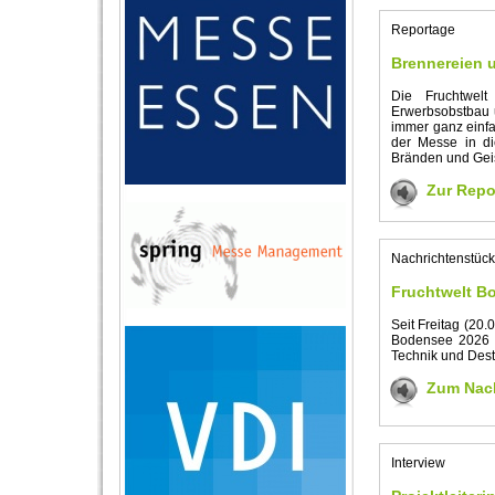
Reportage
Brennereien u
Die Fruchtwelt
Erwerbsobstbau 
immer ganz einfa
der Messe in di
Bränden und Geis
Zur Repo
Nachrichtenstück
Fruchtwelt B
Seit Freitag (20.
Bodensee 2026 s
Technik und Desti
Zum Nach
Interview