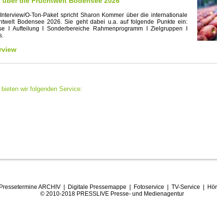
in über die Fruchtwelt Bodensee 2026
Interview/O-Ton-Paket spricht Sharon Kommer über die internationale
twelt Bodensee 2026. Sie geht dabei u.a. auf folgende Punkte ein:
e I Aufteilung I Sonderbereiche Rahmenprogramm I Zielgruppen I
s.
rview
bieten wir folgenden Service:
Pressetermine ARCHIV
|
Digitale Pressemappe
|
Fotoservice
|
TV-Service
|
Hör
© 2010-2018 PRESSLIVE Presse- und Medienagentur