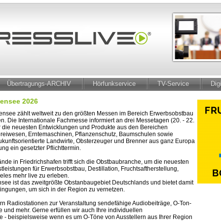
Übertragungs-ARCHIV
Hörfunkservice
TV-Service
Dig
densee 2026
ensee zählt weltweit zu den größten Messen im Bereich Erwerbsobstbau
. Die Internationale Fachmesse informiert an drei Messetagen (20. - 22.
r die neuesten Entwicklungen und Produkte aus den Bereichen
reiwesen, Erntemaschinen, Pflanzenschutz, Baumschulen sowie
zukunftsorientierte Landwirte, Obsterzeuger und Brenner aus ganz Europa
ung ein gesetzter Pflichttermin.
de in Friedrichshafen trifft sich die Obstbaubranche, um die neuesten
leistungen für Erwerbsobstbau, Destillation, Fruchtsaftherstellung,
eles mehr live zu erleben.
see ist das zweitgrößte Obstanbaugebiet Deutschlands und bietet damit
ngungen, um sich in der Region zu vernetzen.
fern Radiostationen zur Veranstaltung sendefähige Audiobeiträge, O-Ton-
 und mehr. Gerne erfüllen wir auch Ihre individuellen
- beispielsweise wenn es um O-Töne von Ausstellern aus Ihrer Region