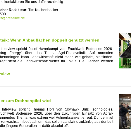
itte kontaktieren Sie uns dafür rechtzeitig.
icher Redakteur:
Tim Kuchenbecker
 500
er@presslive.de
ltaik: Wenn Anbauflächen doppelt genutzt werden
 Interview spricht Josef Haverkampf vom Fruchtwelt Bodensee 2026-
nntag Energy" über das Thema Agri-Photovoltaik. Auf normalen
chenanlagen kann Landwirtschaft nicht mehr, wie gehabt, stattfinden.
ept steht die Landwirtschaft weiter im Fokus. Die Flächen werden
rview
er zum Drohnenpilot wird
 Interview spricht Thomas Hörr von Skyhawk Brilz Technologies,
Fruchtwelt Bodensee 2026, über den zukünftigen Einsatz von Agrar-
annendes Thema, was extrem viel Aufmerksamkeit erregt. Düngemittel
nzenwachstum beobachten - das sollen Landwirte zukünftig aus der Luft
ie jüngere Generation ist dafür absolut offen.