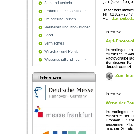
geht (kostenfrei), b
Auto und Verkehr
Unser verantwortl
Ernährung und Gesundheit
Tel.: 02102 - 20 47
Mail:
t.kuchenbeck
Freizeit und Reisen
Neuheiten und Innovationen
Interview
Sport
Agri-Photovo
Vermischtes
Im vorliegenden
Wirtschaft und Politik
Aussteller "So
Photovoltaik-Flä
Wissenschaft und Technik
Bei diesem Konz
doppelt genutzt.
Zum Inte
Referenzen
Interview
Wenn der Bau
Im vorliegenden
Aussteller der 
Drohnen. Ein sp
ausbringen, Pfla
machen. Gerade d