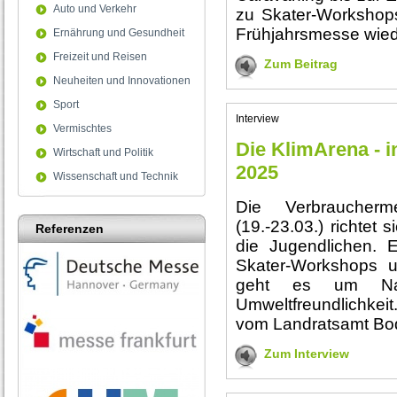
Auto und Verkehr
zu Skater-Workshops.
Frühjahrsmesse wied
Ernährung und Gesundheit
Freizeit und Reisen
Zum Beitrag
Neuheiten und Innovationen
Sport
Interview
Vermischtes
Die KlimArena - i
Wirtschaft und Politik
2025
Wissenschaft und Technik
Die Verbraucherm
(19.-23.03.) richtet 
Referenzen
die Jugendlichen. E
Skater-Workshops u
geht es um Nach
Umweltfreundlichkei
vom Landratsamt Bo
Zum Interview