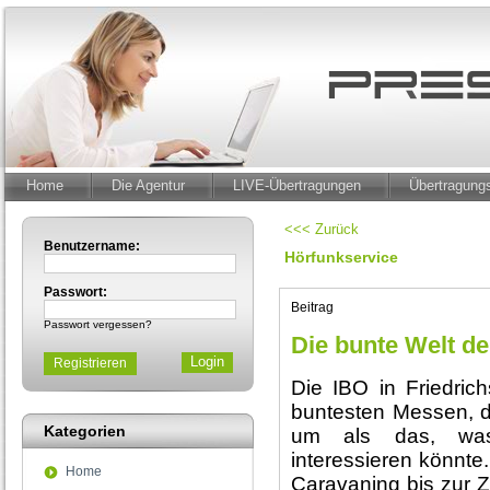
Home
Die Agentur
LIVE-Übertragungen
Übertragun
<<< Zurück
Benutzername:
Hörfunkservice
Passwort:
Beitrag
Passwort vergessen?
Die bunte Welt de
Registrieren
Die IBO in Friedrich
buntesten Messen, di
Kategorien
um als das, was
interessieren könnt
Home
Caravaning bis zur 