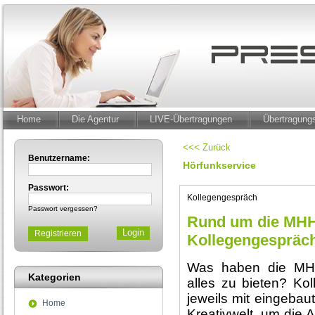
Home
Die Agentur
LIVE-Übertragungen
Übertragun
<<< Zurück
Benutzername:
Hörfunkservice
Passwort:
Kollegengespräch
Passwort vergessen?
Rund um die MHH 
Registrieren
Kollegengespräc
Was haben die MHH
Kategorien
alles zu bieten? Kol
jeweils mit eingebau
Home
Kreativwelt, um die 