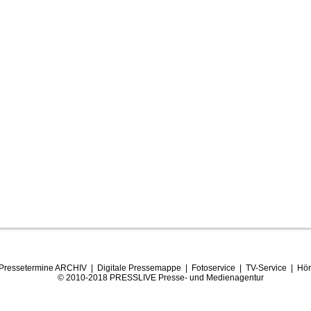
Pressetermine ARCHIV
|
Digitale Pressemappe
|
Fotoservice
|
TV-Service
|
Hör
© 2010-2018 PRESSLIVE Presse- und Medienagentur