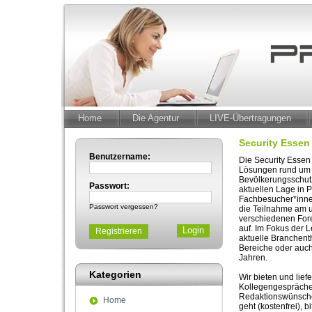
Home
Die Agentur
LIVE-Übertragungen
Security Essen
Benutzername:
Die Security Essen
Lösungen rund um S
Bevölkerungsschutz
Passwort:
aktuellen Lage in P
Fachbesucher*innen
Passwort vergessen?
die Teilnahme am 
verschiedenen For
auf. Im Fokus der 
Registrieren
aktuelle Branchent
Bereiche oder auch
Jahren.
Kategorien
Wir bieten und lie
Kollegengespräche 
Redaktionswünsche 
Home
geht (kostenfrei), b