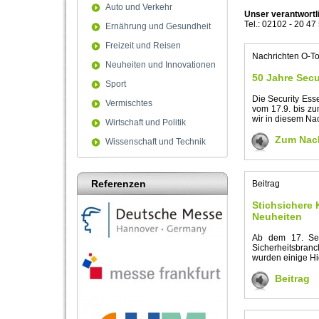
Auto und Verkehr
Unser verantwortl
Tel.: 02102 - 20 47
Ernährung und Gesundheit
Freizeit und Reisen
Nachrichten O-T
Neuheiten und Innovationen
50 Jahre Secu
Sport
Die Security Ess
Vermischtes
vom 17.9. bis zu
wir in diesem Na
Wirtschaft und Politik
Zum Nac
Wissenschaft und Technik
Referenzen
Beitrag
Stichsichere 
Neuheiten
Ab dem 17. Sept
Sicherheitsbran
wurden einige Hig
Beitrag