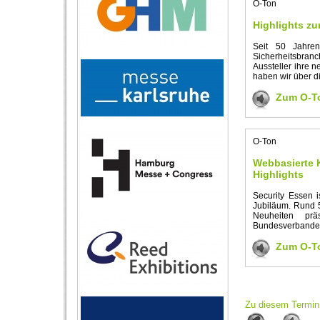
O-Ton
Highlights zu
Seit 50 Jahren
Sicherheitsbran
Aussteller ihre 
haben wir über 
Zum O-T
O-Ton
Webbasierte K
Highlights
Security Essen i
Jubiläum. Rund 
Neuheiten prä
Bundesverbandes
Zum O-T
Zu diesem Termin 