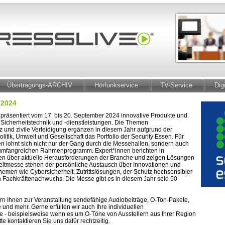
Übertragungs-ARCHIV
Hörfunkservice
TV-Service
Dig
 2024
 präsentiert vom 17. bis 20. September 2024 innovative Produkte und
icherheitstechnik und -dienstleistungen. Die Themen
 und zivile Verteidigung ergänzen in diesem Jahr aufgrund der
olitik, Umwelt und Gesellschaft das Portfolio der Security Essen. Für
 lohnt sich nicht nur der Gang durch die Messehallen, sondern auch
umfangreichen Rahmenprogramm. Expert*innen berichten in
en über aktuelle Herausforderungen der Branche und zeigen Lösungen
Leitmesse stehen der persönliche Austausch über Innovationen und
hemen wie Cybersicherheit, Zutrittslösungen, der Schutz hochsensibler
 Fachkräftenachwuchs. Die Messe gibt es in diesem Jahr seid 50
fern Ihnen zur Veranstaltung sendefähige Audiobeiträge, O-Ton-Pakete,
und mehr. Gerne erfüllen wir auch Ihre individuellen
- beispielsweise wenn es um O-Töne von Ausstellern aus Ihrer Region
itte kontaktieren Sie uns dafür rechtzeitig.