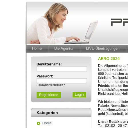
Home
Die Agentur
LIVE-Übertragungen
AERO 2024
Benutzername:
Die Allgemeine Luft
komplett vertreten
600 Journalisten au
Passwort:
jährliche Treffpunk
Unternehmen der g
Passwort vergessen?
Friedrichshafen ih
Ultraleichtflugzeu
Elektroantrieb, Hel
Registrieren
Wir bieten und lie
Pakete, Newsstücke
Redaktionswünsche 
Kategorien
geht (kostenfrei), b
Unser Redakteur v
Home
Tel.: 02102 - 20 4