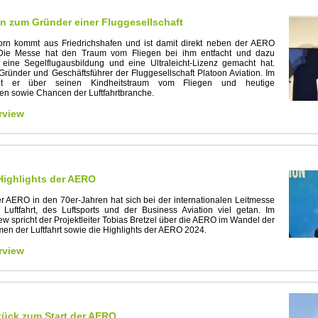
 zum Gründer einer Fluggesellschaft
rn kommt aus Friedrichshafen und ist damit direkt neben der AERO
Die Messe hat den Traum vom Fliegen bei ihm entfacht und dazu
 eine Segelflugausbildung und eine Ultraleicht-Lizenz gemacht hat.
 Gründer und Geschäftsführer der Fluggesellschaft Platoon Aviation. Im
icht er über seinen Kindheitstraum vom Fliegen und heutige
n sowie Chancen der Luftfahrtbranche.
rview
Highlights der AERO
er AERO in den 70er-Jahren hat sich bei der internationalen Leitmesse
Luftfahrt, des Luftsports und der Business Aviation viel getan. Im
ew spricht der Projektleiter Tobias Bretzel über die AERO im Wandel der
men der Luftfahrt sowie die Highlights der AERO 2024.
rview
tück zum Start der AERO