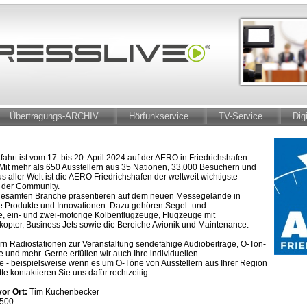
Übertragungs-ARCHIV
Hörfunkservice
TV-Service
Dig
fahrt ist vom 17. bis 20. April 2024 auf der AERO in Friedrichshafen
. Mit mehr als 650 Ausstellern aus 35 Nationen, 33.000 Besuchern und
s aller Welt ist die AERO Friedrichshafen der weltweit wichtigste
t der Community.
esamten Branche präsentieren auf dem neuen Messegelände in
re Produkte und Innovationen. Dazu gehören Segel- und
ge, ein- und zwei-motorige Kolbenflugzeuge, Flugzeuge mit
ikopter, Business Jets sowie die Bereiche Avionik und Maintenance.
fern Radiostationen zur Veranstaltung sendefähige Audiobeiträge, O-Ton-
 und mehr. Gerne erfüllen wir auch Ihre individuellen
- beispielsweise wenn es um O-Töne von Ausstellern aus Ihrer Region
itte kontaktieren Sie uns dafür rechtzeitig.
or Ort:
Tim Kuchenbecker
7 500