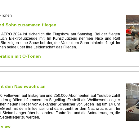
O-Tönen
nd Sohn zusammen fliegen
r AERO 2024 ist sicherlich die Flugshow am Samstag. Bei der fliegen
uch Elektroflugzeuge mit. Im Kunstflugzeug nehmen Nico und Ralf
. Sie zeigen eine Show bei der, der Vater dem Sohn hinterherfliegt. Im
en beide über ihre Leidenschaft das Fliegen.
ration mit O-Tönen
ieht den Nachwuchs an
0 Followern auf Instagram und 250.000 Abonnenten auf Youtube zählt
 den größten Influencern im Segelflug. Er stellt als Wettbewerbssegler
nen neuen Flieger von Alexander Schleicher vor. Jeden Tag um 14 Uhr
t&Greet mit dem Influencer und damit zieht er den Nachwuchs an. Im
t Stefan Langer über besondere Fantreffen und die Anforderungen, die
Segelflieger zu werden.
rview