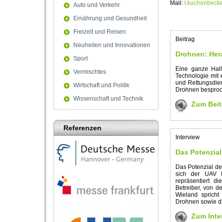
Mail:
t.kuchenbeck
Auto und Verkehr
Ernährung und Gesundheit
Freizeit und Reisen
Beitrag
Neuheiten und Innovationen
Drohnen: Her
Sport
Eine ganze Hall
Vermischtes
Technologie mit 
und Rettungsdien
Wirtschaft und Politik
Drohnen besproc
Wissenschaft und Technik
Zum Beit
Referenzen
Interview
Das Potenzial
Das Potenzial de
sich der UAV D
repräsentiert d
Betreiber, von d
Wieland spricht
Drohnen sowie d
Zum Inte