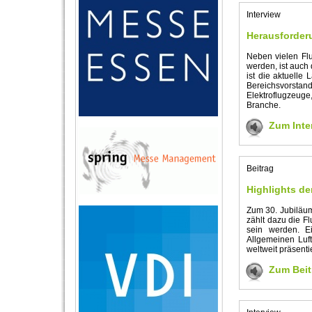
Interview
Herausforder
Neben vielen Flu
werden, ist auch 
ist die aktuelle 
Bereichsvorstan
Elektroflugzeuge
Branche.
Zum Inte
Beitrag
Highlights d
Zum 30. Jubiläum
zählt dazu die F
sein werden. Ei
Allgemeinen Luft
weltweit präsenti
Zum Beit