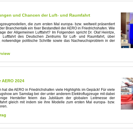
ungen und Chancen der Luft- und Raumfahrt
gzeugmodellen, die zum ersten Mal europa- bzw. weltweit präsentiert
der Branchentalk ein fixer Bestandteil der AERO in Friedrichshafen. Wie
Lage der Allgemeinen Luftfahrt? Im Folgenden spricht Dr. Olaf Heintze,
d Luftfahrt des Deutschen Zentrums für Luft- und Raumfahrt, über
, notwendige politische Schritte sowie das Nachwuchsproblem in der
rview
er AERO 2024
 hat die AERO in Friedrichshafen viele Highlights im Gepäck! Für viele
lugshow am Samstag bei der unter anderem Elektroflugzeuge mit dabei
nige Hersteller feiern das Jubiläum der globalen Leitmesse der
fahrt gleich mit indem sie ihre Modelle zum ersten Mal europa- bzw.
eren.
rag