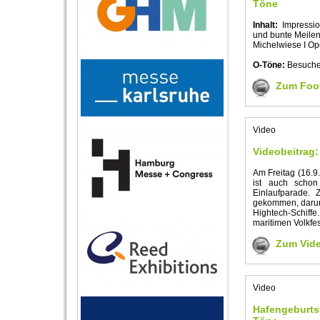
Töne
Inhalt:
Impression
und bunte Meilen 
Michelwiese I Ope
O-Töne:
Besucher
Zum Foo
Video
Videobeitrag:
Am Freitag (16.9.
ist auch schon
Einlaufparade.
gekommen, darunte
Hightech-Schif
maritimen Volkf
Zum Vid
Video
Hafengeburtst