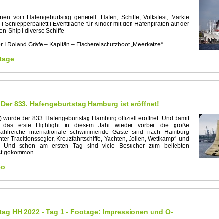
en vom Hafengeburtstag generell: Hafen, Schiffe, Volksfest, Märkte
I Schlepperballett I Eventfläche für Kinder mit den Hafenpiraten auf der
n-Ship I diverse Schiffe
 I Roland Gräfe – Kapitän – Fischereischutzboot „Meerkatze“
tage
 Der 833. Hafengeburtstag Hamburg ist eröffnet!
) wurde der 833. Hafengeburtstag Hamburg offiziell eröffnet. Und damit
 das erste Highlight in diesem Jahr wieder vorbei: die große
 Zahlreiche internationale schwimmende Gäste sind nach Hamburg
r Traditionssegler, Kreuzfahrtschiffe, Yachten, Jollen, Wettkampf- und
fe. Und schon am ersten Tag sind viele Besucher zum beliebten
est gekommen.
eo
ag HH 2022 - Tag 1 - Footage: Impressionen und O-