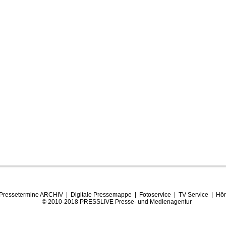
Pressetermine ARCHIV
|
Digitale Pressemappe
|
Fotoservice
|
TV-Service
|
Hör
© 2010-2018 PRESSLIVE Presse- und Medienagentur