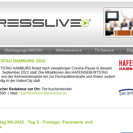
Übertragungs-ARCHIV
Hörfunkservice
TV-Service
Dig
STAG HAMBURG 2022
TAG HAMBURG findet nach zweijähriger Corona-Pause in diesem
18. September 2022 statt. Die Attraktionen des HAFENGEBURTSTAG
on der Kehrwiederspitze bis zur Fischauktionshalle und finden zudem
tig in der HafenCity statt.
icher Redakteur vor Ort:
Tim Kuchenbecker
 500 I Mail:
t.kuchenbecker@presslive.de
tag HH 2022 - Tag 3 - Footage: Feuerwerk und
e