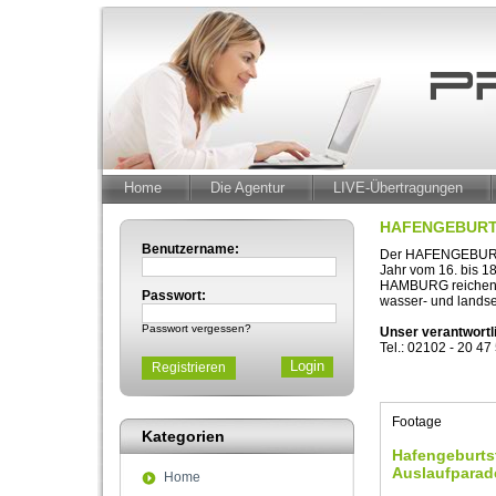
Home
Die Agentur
LIVE-Übertragungen
HAFENGEBURT
Benutzername:
Der HAFENGEBURTS
Jahr vom 16. bis 
HAMBURG reichen v
Passwort:
wasser- und landsei
Passwort vergessen?
Unser verantwortl
Tel.: 02102 - 20 47
Registrieren
Footage
Kategorien
Hafengeburts
Auslaufparad
Home