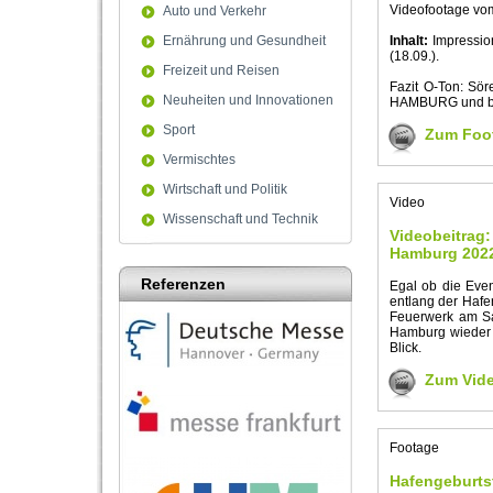
Videofootage vo
Auto und Verkehr
Ernährung und Gesundheit
Inhalt:
Impressio
(18.09.).
Freizeit und Reisen
Fazit O-Ton: S
Neuheiten und Innovationen
HAMBURG und bez
Sport
Zum Foo
Vermischtes
Wirtschaft und Politik
Video
Wissenschaft und Technik
Videobeitrag:
Hamburg 202
Referenzen
Egal ob die Even
entlang der Hafe
Feuerwerk am Sa
Hamburg wieder 
Blick.
Zum Vid
Footage
Hafengeburtst