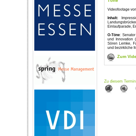
Töne
Videofootage vo
Inhalt:
Impressi
Landungsbrücken
Einlaufparade, E
O-Töne
: Senator
und Innovation 
Sören Lemke, 
und bezirkliche M
Zum Vid
Zu diesem Termin 