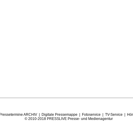
Pressetermine ARCHIV
|
Digitale Pressemappe
|
Fotoservice
|
TV-Service
|
Hör
© 2010-2018 PRESSLIVE Presse- und Medienagentur