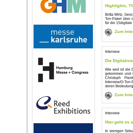
Highlights, 
Britta Wirtz, Ges
Ton-Paket über d
für die 15digitale
Zum Inte
Interview
Die Digitalis
Wie weit ist die
gekommen und wi
Christoph Pien
Interview/O-Ton-
deren Bedeutung 
Zum Inte
Interview
Hier geht es
In wenigen Seku