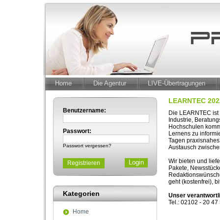
Home
Die Agentur
LIVE-Übertragungen
LEARNTEC 202
Benutzername:
Die LEARNTEC ist E
Industrie, Beratun
Hochschulen kommen
Passwort:
Lernens zu informi
Tagen praxisnahes
Passwort vergessen?
Austausch zwische
Wir bieten und lie
Registrieren
Pakete, Newsstücke
Redaktionswünsche 
geht (kostenfrei), b
Kategorien
Unser verantwortl
Tel.: 02102 - 20 47
Home