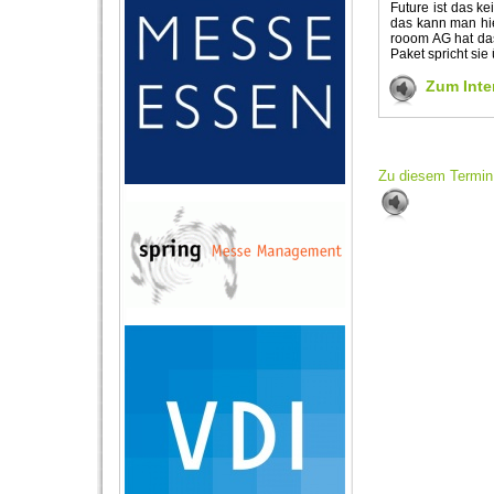
Future ist das k
das kann man hie
rooom AG hat das
Paket spricht sie
Zum Inte
Zu diesem Termin 