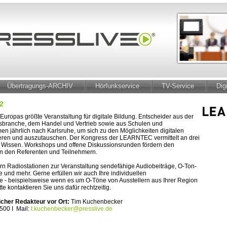
Übertragungs-ARCHIV
Hörfunkservice
TV-Service
Dig
2
uropas größte Veranstaltung für digitale Bildung. Entscheider aus der
gsbranche, dem Handel und Vertrieb sowie aus Schulen und
 jährlich nach Karlsruhe, um sich zu den Möglichkeiten digitalen
eren und auszutauschen. Der Kongress der LEARNTEC vermittelt an drei
 Wissen. Workshops und offene Diskussionsrunden fördern den
n den Referenten und Teilnehmern.
fern Radiostationen zur Veranstaltung sendefähige Audiobeiträge, O-Ton-
 und mehr. Gerne erfüllen wir auch Ihre individuellen
- beispielsweise wenn es um O-Töne von Ausstellern aus Ihrer Region
itte kontaktieren Sie uns dafür rechtzeitig.
icher Redakteur vor Ort:
Tim Kuchenbecker
 500 I Mail:
t.kuchenbecker@presslive.de