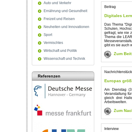
Auto und Verkehr
Beitrag
Ernährung und Gesundheit
Digitales Ler
Freizeit und Reisen
Das Thema "Digi
Neuheiten und Innovationen
Schulen, Hochschu
gefragt, wie nie 
Sport
Thema die LEARNT
Messeveranstalt
Vermischtes
gibt es sie auch w
Wirtschaft und Politik
Zum Beit
Wissenschaft und Technik
Nachrichtenstück
Referenzen
Europas größt
Am Dienstag (31
Veranstaltung für
gleich drei Hal
Arbeitswelten.
Zum Nach
Interview