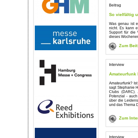
Beitrag
So vielfältig 
Was genau ist e
nicht. Es kann e
Support für die
dieses Wochenend
Zum Beit
Interview
Amateurfunk l
Amateurfunk? Ist
sagt Stephanie H
Clubs (DARC). A
Potenzial - auch
über die Leidens
und das Thema Di
Zum Inte
Interview