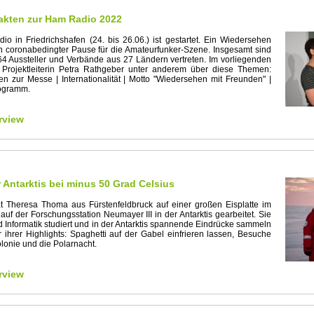
akten zur Ham Radio 2022
o in Friedrichshafen (24. bis 26.06.) ist gestartet. Ein Wiedersehen
 coronabedingter Pause für die Amateurfunker-Szene. Insgesamt sind
4 Aussteller und Verbände aus 27 Ländern vertreten. Im vorliegenden
t Projektleiterin Petra Rathgeber unter anderem über diese Themen:
n zur Messe | Internationalität | Motto "Wiedersehen mit Freunden" |
rogramm.
rview
 Antarktis bei minus 50 Grad Celsius
t Theresa Thoma aus Fürstenfeldbruck auf einer großen Eisplatte im
uf der Forschungsstation Neumayer III in der Antarktis gearbeitet. Sie
d Informatik studiert und in der Antarktis spannende Eindrücke sammeln
 ihrer Highlights: Spaghetti auf der Gabel einfrieren lassen, Besuche
olonie und die Polarnacht.
rview