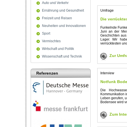
Auto und Verkehr
Ernährung und Gesundheit
Umfrage
Freizeit und Reisen
Die verrückt
Neuheiten und Innovationen
Funkelnde Funker
Juni an der Mes
Sport
Geschichten aus 
Lager. Wir hab
Vermischtes
verrücktesten un
Wirtschaft und Politik
Zur Umfr
Wissenschaft und Technik
Referenzen
Interview
Notfunk Boden
Die Hochwasser
Kommunikation in
Leben gerufen, u
Bodensee wird vo
Zum Inte