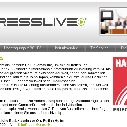
Übertragungs-ARCHIV
Hörfunkservice
TV-Service
Dig
22
t als Plattform für Funkamateure, um sich zu treffen und
Jahr 2022 findet die internationale Amateurfunk-Ausstellung vom 24. bis
s eine der größten Amateurfunkmessen der Welt, neben der Hamvention
nd der Ham fair in Tokio/Japan, kommen die Aussteller und Besucher
 über 50 Ländern weltweit nach Friedrichshafen.
der HAM ist die Mischung aus kommerziellen Ausstellern, den weltweit
den und dem größten Funkflohmarkt Europas mit rund 360 Teilnehmern
fern Radiostationen zur Veranstaltung sendefähige Audiobeiträge, O-Ton-
 und mehr. Gerne erfüllen wir auch Ihre individuellen
- beispielsweise wenn es um O-Töne von Ausstellern aus Ihrer Region
itte kontaktieren Sie uns dafür rechtzeitig.
liche Redakteurin vor Ort:
Bettina Hoffmann
 500 I Mail:
b.hoffmann@presslive.de