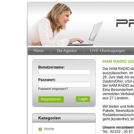
Home
Die Agentur
LIVE-Übertragungen
HAM RADIO 20
Benutzername:
Die HAM RADIO dien
auszutauschen. Im 
26. Juni statt. Al
Passwort:
Dayton/Ohio, USA u
der HAM RADIO aus
Passwort vergessen?
Eine Besonderheit 
vernetzten Verbän
aus 27 Ländern.
Registrieren
Wir bieten und lie
Pakete, Newsstücke
Redaktionswünsche 
Kategorien
geht (kostenfrei), b
Unsere verantwort
Home
Tel.: 02102 - 20 47