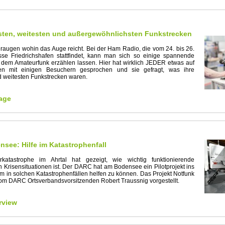
esten, weitesten und außergewöhnlichsten Funkstrecken
augen wohin das Auge reicht. Bei der Ham Radio, die vom 24. bis 26.
se Friedrichshafen stattfindet, kann man sich so einige spannende
dem Amateurfunk erzählen lassen. Hier hat wirklich JEDER etwas auf
en mit einigen Besuchern gesprochen und sie gefragt, was ihre
d weitesten Funkstrecken waren.
age
see: Hilfe im Katastrophenfall
katastrophe im Ahrtal hat gezeigt, wie wichtig funktionierende
 Krisensituationen ist. Der DARC hat am Bodensee ein Pilotprojekt ins
m in solchen Katastrophenfällen helfen zu können. Das Projekt Notfunk
m DARC Ortsverbandsvorsitzenden Robert Traussnig vorgestellt.
rview