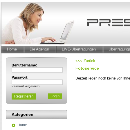
Home
Die Agentur
LIVE-Übertragungen
Übertragun
<<< Zurück
Benutzername:
Fotoservice
Passwort:
Derzeit liegen noch keine von Ih
Passwort vergessen?
Registrieren
Kategorien
Home