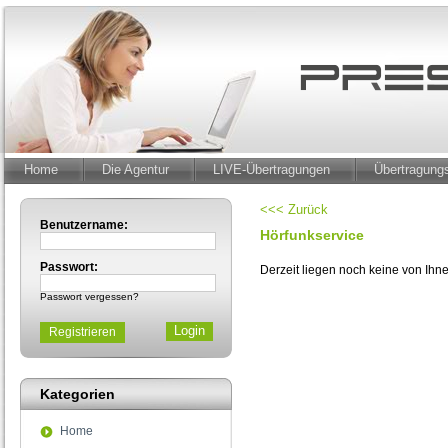
Home
Die Agentur
LIVE-Übertragungen
Übertragun
<<< Zurück
Benutzername:
Hörfunkservice
Passwort:
Derzeit liegen noch keine von Ih
Passwort vergessen?
Registrieren
Kategorien
Home