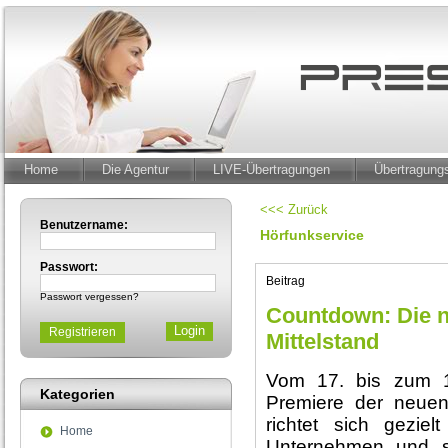
Home
Die Agentur
LIVE-Übertragungen
Übertragun
<<< Zurück
Benutzername:
Hörfunkservice
Passwort:
Beitrag
Passwort vergessen?
Countdown: Die n
Registrieren
Mittelstand
Vom 17. bis zum 1
Kategorien
Premiere der neue
richtet sich geziel
Home
Unternehmen und so