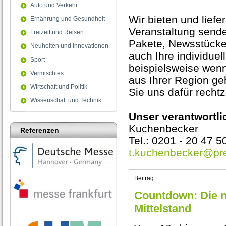
Auto und Verkehr
Wir bieten und liefe
Ernährung und Gesundheit
Veranstaltung sende
Freizeit und Reisen
Pakete, Newsstücke 
Neuheiten und Innovationen
auch Ihre individue
Sport
beispielsweise wen
Vermischtes
aus Ihrer Region geh
Wirtschaft und Politik
Sie uns dafür rechtze
Wissenschaft und Technik
Unser verantwortli
Kuchenbecker
Referenzen
Tel.: 0201 - 20 47 5
t.kuchenbecker@pre
Beitrag
Countdown: Die n
Mittelstand