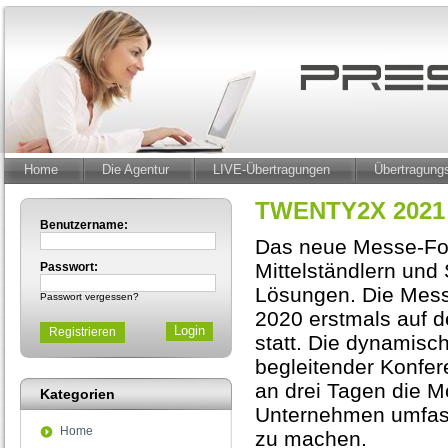
Home
Die Agentur
LIVE-Übertragungen
Übertragun
TWENTY2X 2021
Benutzername:
Das neue Messe-For
Mittelständlern und S
Passwort:
Lösungen. Die Messe
Passwort vergessen?
2020 erstmals auf 
Registrieren
statt. Die dynamisc
begleitender Konfer
an drei Tagen die Mö
Kategorien
Unternehmen umfasse
Home
zu machen.