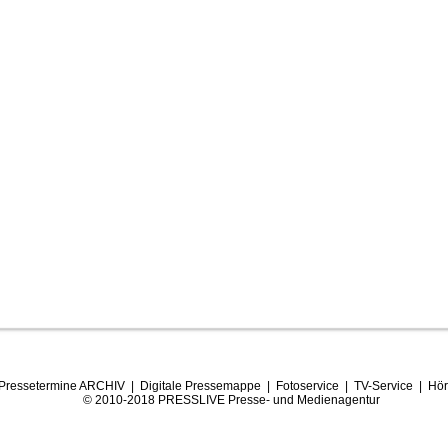
Pressetermine ARCHIV
|
Digitale Pressemappe
|
Fotoservice
|
TV-Service
|
Hör
© 2010-2018 PRESSLIVE Presse- und Medienagentur