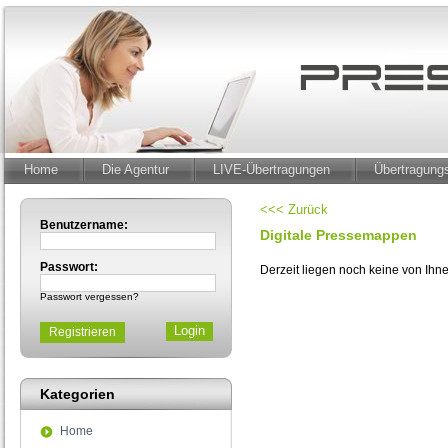
Home
Die Agentur
LIVE-Übertragungen
Übertragun
<<< Zurück
Benutzername:
Digitale Pressemappen
Passwort:
Derzeit liegen noch keine von Ih
Passwort vergessen?
Registrieren
Kategorien
Home