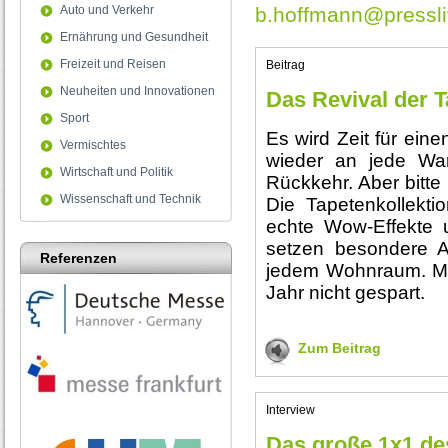
Auto und Verkehr
b.hoffmann@pressli
Ernährung und Gesundheit
Freizeit und Reisen
Beitrag
Neuheiten und Innovationen
Das Revival der T
Sport
Es wird Zeit für ein
Vermischtes
wieder an jede Wan
Wirtschaft und Politik
Rückkehr. Aber bitte 
Wissenschaft und Technik
Die Tapetenkollekti
echte Wow-Effekte 
setzen besondere A
Referenzen
jedem Wohnraum. Mi
Jahr nicht gespart.
Zum Beitrag
Interview
Das große 1x1 de