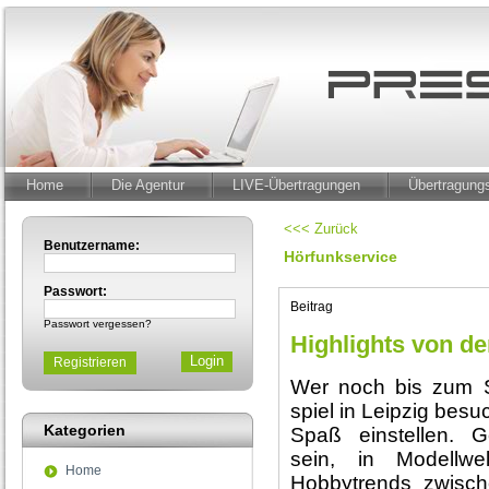
Home
Die Agentur
LIVE-Übertragungen
Übertragun
<<< Zurück
Benutzername:
Hörfunkservice
Passwort:
Beitrag
Passwort vergessen?
Highlights von de
Registrieren
Wer noch bis zum S
spiel in Leipzig besuc
Kategorien
Spaß einstellen. Ge
sein, in Modellw
Home
Hobbytrends zwisc