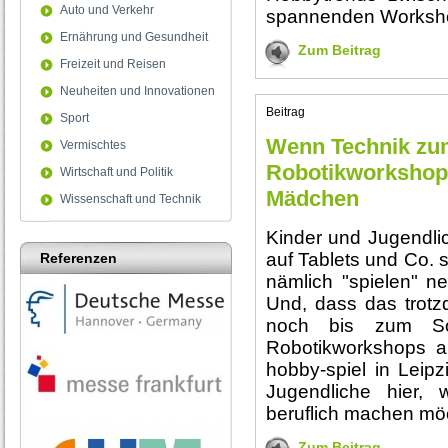
Auto und Verkehr
spannenden Worksh
Ernährung und Gesundheit
Zum Beitrag
Freizeit und Reisen
Neuheiten und Innovationen
Beitrag
Sport
Wenn Technik zu
Vermischtes
Robotikworkshop
Wirtschaft und Politik
Mädchen
Wissenschaft und Technik
Kinder und Jugendli
auf Tablets und Co. 
Referenzen
nämlich "spielen" ne
Und, dass das trot
noch bis zum Son
Robotikworkshops a
hobby-spiel in Leipz
Jugendliche hier, 
beruflich machen mö
Zum Beitrag