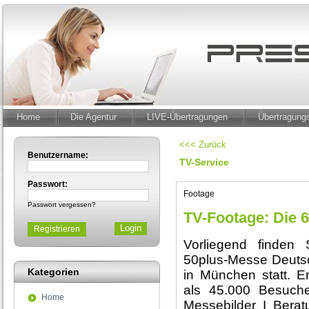
Home
Die Agentur
LIVE-Übertragungen
Übertragun
<<< Zurück
Benutzername:
TV-Service
Passwort:
Footage
Passwort vergessen?
TV-Footage: Die 6
Registrieren
Vorliegend finden 
50plus-Messe Deutsch
Kategorien
in München statt. 
als 45.000 Besucher
Home
Messebilder I Bera