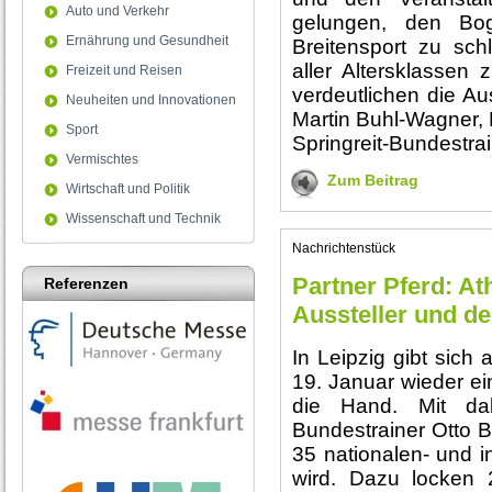
Auto und Verkehr
gelungen, den Bog
Ernährung und Gesundheit
Breitensport zu sc
aller Altersklassen 
Freizeit und Reisen
verdeutlichen die A
Neuheiten und Innovationen
Martin Buhl-Wagner, P
Sport
Springreit-Bundestrai
Vermischtes
Zum Beitrag
Wirtschaft und Politik
Wissenschaft und Technik
Nachrichtenstück
Partner Pferd: At
Referenzen
Aussteller und d
In Leipzig gibt sich 
19. Januar wieder ein
die Hand. Mit dab
Bundestrainer Otto B
35 nationalen- und i
wird. Dazu locken 