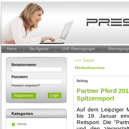
Home
Die Agentur
LIVE-Übertragungen
Übertragun
<<< Zurück
Benutzername:
Hörfunkservice
Passwort:
Beitrag
Passwort vergessen?
Partner Pferd 2014
Registrieren
Spitzensport
Auf dem Leipziger 
Kategorien
bis 19. Januar ei
Reitsport. Die "Part
Home
und den Veranstalt