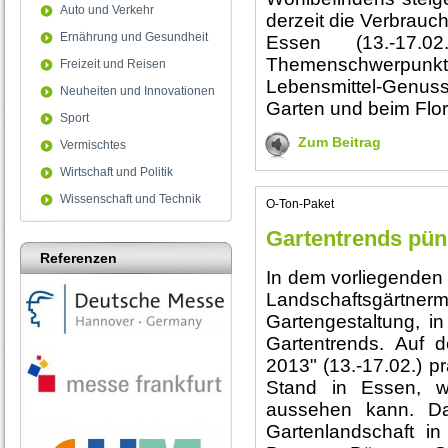
Auto und Verkehr
derzeit die Verbrau
Ernährung und Gesundheit
Essen (13.-17.
Themenschwerpunkte
Freizeit und Reisen
Lebensmittel-Genussw
Neuheiten und Innovationen
Garten und beim Flor
Sport
Zum Beitrag
Vermischtes
Wirtschaft und Politik
Wissenschaft und Technik
O-Ton-Paket
Gartentrends pün
Referenzen
In dem vorliegenden
Landschaftsgärtner
Gartengestaltung, in
Gartentrends. Auf
2013" (13.-17.02.) pr
Stand in Essen, w
aussehen kann. Da
Gartenlandschaft in