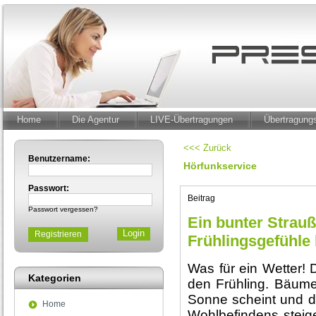
Home
Die Agentur
LIVE-Übertragungen
Übertragun
<<< Zurück
Benutzername:
Hörfunkservice
Passwort:
Beitrag
Passwort vergessen?
Ein bunter Strauß 
Registrieren
Frühlingsgefühl
Was für ein Wetter!
Kategorien
den Frühling. Bäum
Sonne scheint und d
Home
Wohlbefindens steig