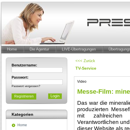
Home
Die Agentur
LIVE-Übertragungen
Übertragun
<<< Zurück
Benutzername:
TV-Service
Passwort:
Video
Passwort vergessen?
Messe-Film: mine
Registrieren
Das war die minera
produzierten Messefi
Kategorien
mit zahlreichen
Verantwortlichen un
Home
dieser Website als reg