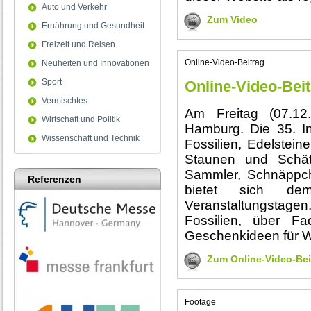
Auto und Verkehr
Zum Video
Ernährung und Gesundheit
Freizeit und Reisen
Online-Video-Beitrag
Neuheiten und Innovationen
Sport
Online-Video-Bei
Vermischtes
Am Freitag (07.12.
Wirtschaft und Politik
Hamburg. Die 35. Int
Wissenschaft und Technik
Fossilien, Edelstei
Staunen und Schät
Sammler, Schnäppch
Referenzen
bietet sich d
Veranstaltungstagen
Fossilien, über Fac
Geschenkideen für 
Zum Online-Video-Bei
Footage