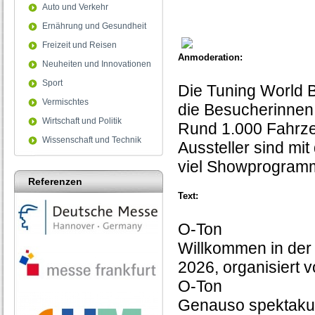
0
Auto und Verkehr
seconds
Ernährung und Gesundheit
Freizeit und Reisen
Anmoderation:
Neuheiten und Innovationen
Sport
Die Tuning World B
Vermischtes
die Besucherinnen
Wirtschaft und Politik
Rund 1.000 Fahrze
Wissenschaft und Technik
Aussteller sind mi
viel Showprogram
Referenzen
Text:
O-Ton
Willkommen in der
2026, organisiert v
O-Ton
Genauso spektakulä