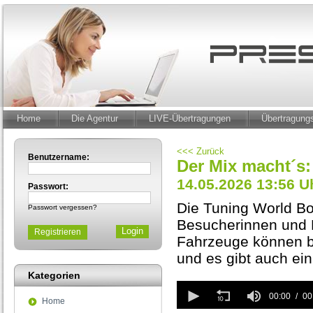
Home
Die Agentur
LIVE-Übertragungen
Übertragun
<<< Zurück
Benutzername:
Der Mix macht´s
14.05.2026 13:56 U
Passwort:
Die Tuning World Bo
Passwort vergessen?
Besucherinnen und 
Registrieren
Fahrzeuge können be
und es gibt auch e
Kategorien
0
seconds
00:00
00
Home
of