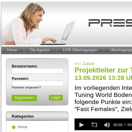
Home
Die Agentur
LIVE-Übertragungen
Übertragun
<<< Zurück
Benutzername:
Projektleiter zu
13.05.2026 13:28 U
Passwort:
Im vorliegenden Inte
Passwort vergessen?
Tuning World Bodens
Registrieren
folgende Punkte ein
"Fast Females", Ziel
Kategorien
0
seconds
00:00
00
Home
of