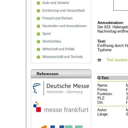
Auto und Verkehr
Ernährung und Gesundheit
Freizeit und Reisen
Anmoderation:
Neuheiten und Innovationen
Der 833. Hafengeb
Nachmittag eröffn
Sport
Text:
Vermischtes
Eröffnung durch H
Wirtschaft und Politik
Typhone
Wissenschaft und Technik
Text ausdru
Referenzen
O-Ton:
Name:
M
Firma:
F
Funktion:
S
PLZ:
2
Ort:
Autor:
M
Länge:
0