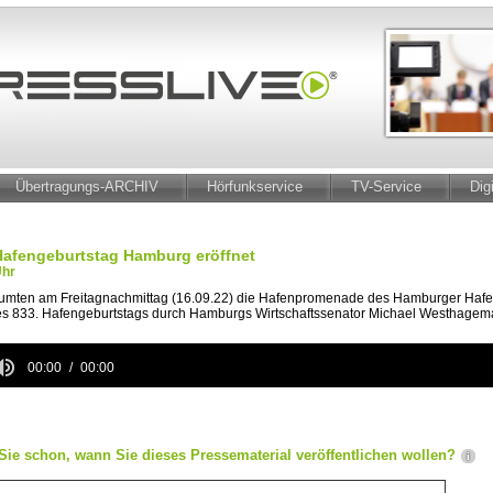
Übertragungs-ARCHIV
Hörfunkservice
TV-Service
Dig
Hafengeburtstag Hamburg eröffnet
Uhr
umten am Freitagnachmittag (16.09.22) die Hafenpromenade des Hamburger Hafens
des 833. Hafengeburtstags durch Hamburgs Wirtschaftssenator Michael Westhagem
00:00
00:00
e
Sie schon, wann Sie dieses Pressematerial veröffentlichen wollen?