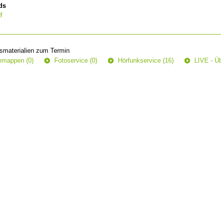
ds
f
smaterialien zum Termin
semappen (0)
Fotoservice (0)
Hörfunkservice (16)
LIVE - Üb