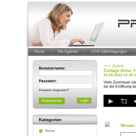
Home
Die Agentur
LIVE-Übertragungen
<<< Zurück
Benutzername:
Collage Atmo: 
16.09.2022 14:30 
Passwort:
Viele Zuschauer sä
sie die Eröffnung 
Passwort vergessen?
0
Registrieren
seconds
of
0
seconds
Volum
Kategorien
90%
Wissen 
Home