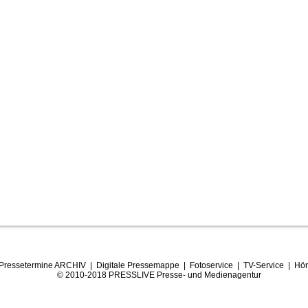
Pressetermine ARCHIV
|
Digitale Pressemappe
|
Fotoservice
|
TV-Service
|
Hör
© 2010-2018 PRESSLIVE Presse- und Medienagentur