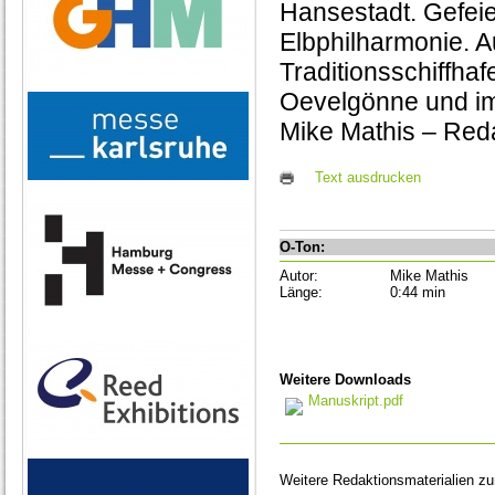
Hansestadt. Gefeie
Elbphilharmonie. A
Traditionsschiffha
Oevelgönne und i
Mike Mathis – Red
Text ausdrucken
O-Ton:
Autor:
Mike Mathis
Länge:
0:44 min
Weitere Downloads
Manuskript.pdf
Weitere Redaktionsmaterialien z