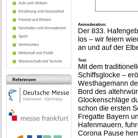
Auto und Verkehr
Ernährung und Gesundheit
Freizeit und Reisen
Anmoderation:
Neuheiten und Innovationen
Der 833. Hafengeb
Sport
los – wir feiern wi
Vermischtes
an und auf der Elbe
Wirtschaft und Politik
Text:
Wissenschaft und Technik
Mit dem traditione
Schiffsglocke – er
Referenzen
Westhagemann den
Bord des altehrwür
Glockenschläge du
schon die ersten S
Fregatte Bayern un
Hafenmauern, fuhre
Corona Pause herr