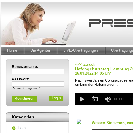
Home
Die Agentur
LIVE-Übertragungen
Übertragun
<<< Zurück
Benutzername:
Hafengeburtstag Hamburg 20
16.09.2022 14:05 Uhr
Passwort:
Nach zwei Jahren Coronapause feie
entlang der Hafenmauern.
Passwort vergessen?
0
Registrieren
seconds
00:00
00
of
0
seconds
Kategorien
Wissen Sie schon, wan
Home