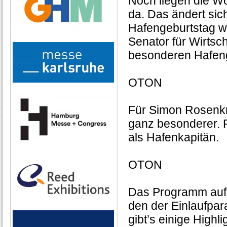
Noch liegen die W
da. Das ändert si
Hafengeburtstag w
Senator für Wirtsch
besonderen Hafen
OTON
Für Simon Rosenkra
ganz besonderer. Fü
als Hafenkapitän.
OTON
Das Programm auf
den der Einlaufpar
gibt’s einige Highl