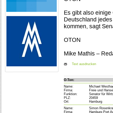
Es gibt also eini
Deutschland jede
kommen, sagt Sen
OTON
Mike Mathis – Red
Text ausdrucken
O-Ton:
Name:
Michael Westh
Firma:
Freie und Hans
Funktion:
Senator für Wirt
PLZ:
20459
Ort:
Hamburg
Name:
Simon Rosenkr
Firma:
Hamburg Port Au