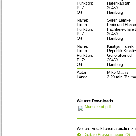
Funktion:
Hafenkapitän
PLZ:
20459
Ort:
Hamburg
Name:
Sören Lemke
Firma:
Freie und Hans
Funktion:
Fachbereichsleit
PLZ:
20459
Ort:
Hamburg
Name:
Kristijan Tusek
Firma:
Republik Kroati
Funktion:
Generalkonsul
PLZ:
20459
Ort:
Hamburg
Autor:
Mike Mathis
Länge:
3:20 min (Beitra
Weitere Downloads
Manuskript.pdf
Weitere Redaktionsmaterialien z
Digitale Pressemappen (0)