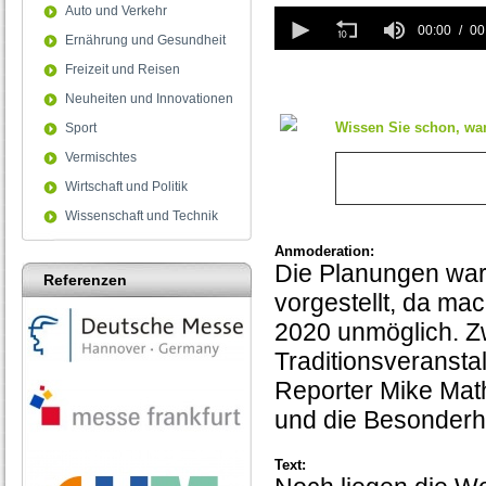
Auto und Verkehr
0
seconds
00:00
00
Ernährung und Gesundheit
of
0
Freizeit und Reisen
seconds
Neuheiten und Innovationen
Wissen Sie schon, wan
Sport
Vermischtes
Wirtschaft und Politik
Wissenschaft und Technik
Anmoderation:
Die Planungen wa
Referenzen
vorgestellt, da m
2020 unmöglich. Zw
Traditionsveransta
Reporter Mike Math
und die Besonderh
Text: