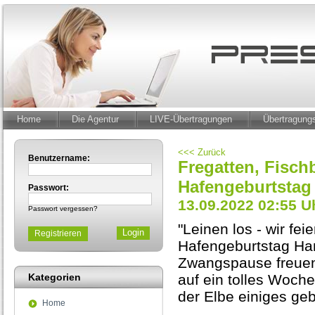
Home
Die Agentur
LIVE-Übertragungen
Übertragun
<<< Zurück
Benutzername:
Fregatten, Fisch
Hafengeburtstag
Passwort:
13.09.2022 02:55 U
Passwort vergessen?
"Leinen los - wir fe
Registrieren
Hafengeburtstag Ha
Zwangspause freuen
Kategorien
auf ein tolles Woch
der Elbe einiges ge
Home