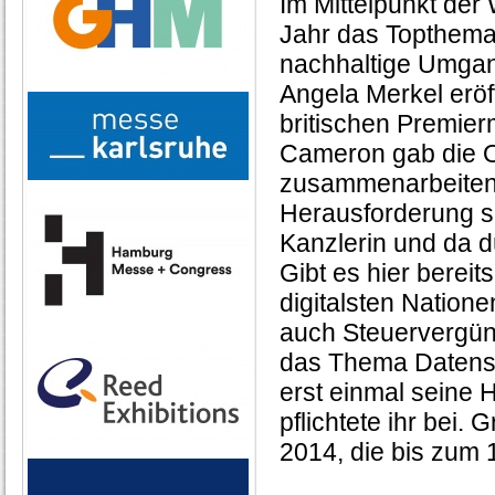
Im Mittelpunkt der
Jahr das Topthema 
nachhaltige Umgan
Angela Merkel er
britischen Premie
Cameron gab die Of
zusammenarbeiten z
Herausforderung se
Kanzlerin und da d
Gibt es hier berei
digitalsten Nation
auch Steuervergüns
das Thema Datensi
erst einmal seine
pflichtete ihr bei.
2014, die bis zum 1