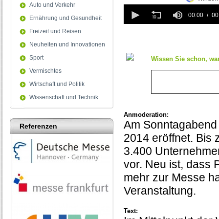
Auto und Verkehr
0
seconds
00:00
00
Ernährung und Gesundheit
of
0
Freizeit und Reisen
seconds
Neuheiten und Innovationen
Sport
Wissen Sie schon, wan
Vermischtes
Wirtschaft und Politik
Wissenschaft und Technik
Anmoderation:
Am Sonntagabend (0
Referenzen
2014 eröffnet. Bis
3.400 Unternehmen
vor. Neu ist, dass
mehr zur Messe hab
Veranstaltung.
Text: