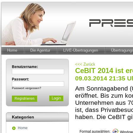
Home
Die Agentur
LIVE-Übertragungen
Übertragun
<<< Zurück
Benutzername:
CeBIT 2014 ist er
09.03.2014 21:35 U
Passwort:
Am Sonntagabend (09
Passwort vergessen?
eröffnet. Bis zum k
Registrieren
Unternehmen aus 70 
ist, dass Privatbes
haben. Die CeBIT gil
Kategorien
Home
Format auswählen:
Windows