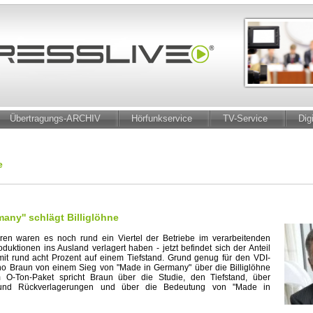
Übertragungs-ARCHIV
Hörfunkservice
TV-Service
Dig
e
many'' schlägt Billiglöhne
ren waren es noch rund ein Viertel der Betriebe im verarbeitenden
duktionen ins Ausland verlagert haben - jetzt befindet sich der Anteil
mit rund acht Prozent auf einem Tiefstand. Grund genug für den VDI-
no Braun von einem Sieg von "Made in Germany" über die Billiglöhne
 O-Ton-Paket spricht Braun über die Studie, den Tiefstand, über
 und Rückverlagerungen und über die Bedeutung von "Made in