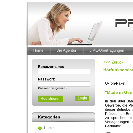
Home
Die Agentur
LIVE-Übertragungen
<<< Zurück
Benutzername:
Hörfunkservic
Passwort:
O-Ton-Paket
Passwort vergessen?
''Made in Ger
Registrieren
In den 90er Jah
Gewerbe, die Pro
dieser Betriebe 
Präsidenten Bru
Kategorien
zu sprechen. Im
Verlagerungen
Germany".
Home