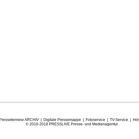
Pressetermine ARCHIV
|
Digitale Pressemappe
|
Fotoservice
|
TV-Service
|
Hör
© 2010-2018 PRESSLIVE Presse- und Medienagentur