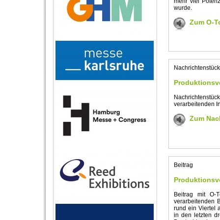
mehr viel Potenz
wurde.
Zum O-T
Nachrichtenstück
Produktionsv
Nachrichtenst
verarbeitenden In
Zum Nach
Beitrag
Produktionsv
Beitrag mit O-
verarbeitenden 
rund ein Viertel 
in den letzten d