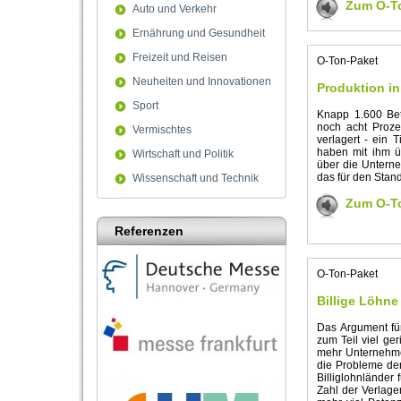
Zum O-T
Auto und Verkehr
Ernährung und Gesundheit
Freizeit und Reisen
O-Ton-Paket
Neuheiten und Innovationen
Produktion in
Sport
Knapp 1.600 Bet
noch acht Proze
Vermischtes
verlagert - ein 
haben mit ihm ü
Wirtschaft und Politik
über die Untern
das für den Stand
Wissenschaft und Technik
Zum O-T
Referenzen
O-Ton-Paket
Billige Löhne 
Das Argument für
zum Teil viel ger
mehr Unternehmen
die Probleme de
Billiglohnländer
Zahl der Verlage